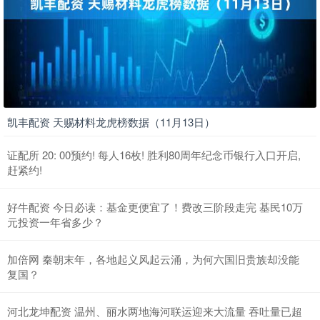
凯丰配资 天赐材料龙虎榜数据（11月13日）
证配所 20: 00预约! 每人16枚! 胜利80周年纪念币银行入口开启,
赶紧约!
好牛配资 今日必读：基金更便宜了！费改三阶段走完 基民10万
元投资一年省多少？
加倍网 秦朝末年，各地起义风起云涌，为何六国旧贵族却没能
复国？
河北龙坤配资 温州、丽水两地海河联运迎来大流量 吞吐量已超