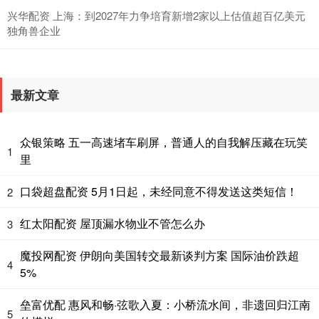
兴华配资 上海：到2027年力争培育新增2家以上估值超百亿美元
独角兽企业
最新文章
众银策略 五一高速堵车刷屏，普通人的自我解压藏在玩笑
1
里
口袋超盘配资 5月1日起，未经同意不得发送这类短信！
2
红太阳配资 屋顶漏水物业不管怎么办
3
魔投网配资 伊朗向美国转交最新谈判方案 国际油价跌超
4
5%
垒富优配 惠风和畅·弦歌入夏：小桥流水间，非遗回归江南
5