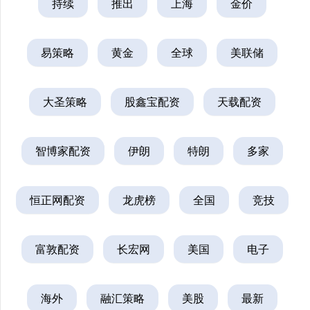
持续
推出
上海
金价
易策略
黄金
全球
美联储
大圣策略
股鑫宝配资
天载配资
智博家配资
伊朗
特朗
多家
恒正网配资
龙虎榜
全国
竞技
富敦配资
长宏网
美国
电子
海外
融汇策略
美股
最新