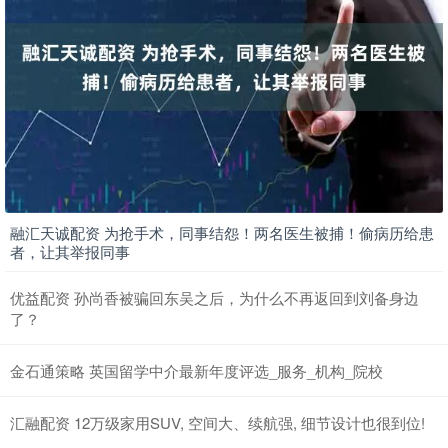
融汇天诚配资 为抢手术，同事结怨！两名医生被捕！偷病历给患
者，让其举报同事
优益配资 孙尚香被骗回东吴之后，为什么不再返回到刘备身边
了？
金石通策略 英国留学中介最新年度评选_服务_机构_院校
汇融配资 12万级家用SUV, 空间大、续航强, 细节设计也很到位!