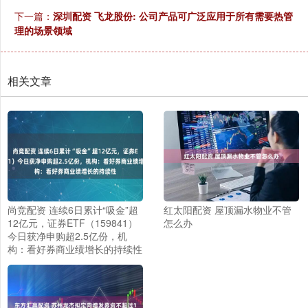
下一篇：
深圳配资 飞龙股份: 公司产品可广泛应用于所有需要热管
理的场景领域
相关文章
尚竞配资 连续6日累计“吸金”超
红太阳配资 屋顶漏水物业不管
12亿元，证券ETF（159841）
怎么办
今日获净申购超2.5亿份，机
构：看好券商业绩增长的持续性