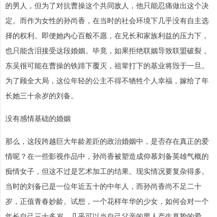
的男人，但为了对抗曹操这个共同敌人，他只能忍痛做出这个决
定。而作为女性的孙尚香，在当时的社会环境下几乎没有自主选
择的权利。即便她内心百般不愿，在兄长和家族利益的压力下，
也只能含泪接受这段婚姻。毕竟，如果拒绝联姻导致联盟破裂，
东吴很可能在曹操的铁蹄下覆灭，祖辈打下的基业将毁于一旦。
为了顾全大局，这位年轻的公主不得不牺牲个人幸福，嫁给了年
长她三十余岁的刘备。
没有感情基础的婚姻
那么，这段跨越巨大年龄差距的政治婚姻中，是否存在真正的爱
情呢？在一些影视作品中，孙尚香被塑造成仰慕刘备英雄气概的
痴情女子，但这不过是艺术加工的结果。现实情况要复杂得多。
当时的刘备已是一位年近五十的中年人，而孙尚香尚不足二十
岁，正值青春妙龄。试想，一个花样年华的少女，如何会对一个
年长自己三十多岁、几乎可以当自己父亲的男人产生真挚的爱