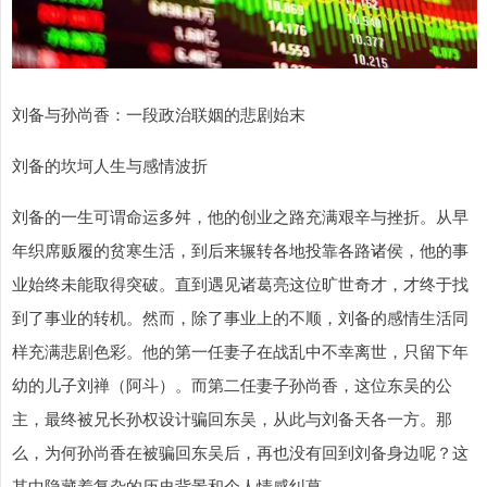
刘备与孙尚香：一段政治联姻的悲剧始末
刘备的坎坷人生与感情波折
刘备的一生可谓命运多舛，他的创业之路充满艰辛与挫折。从早
年织席贩履的贫寒生活，到后来辗转各地投靠各路诸侯，他的事
业始终未能取得突破。直到遇见诸葛亮这位旷世奇才，才终于找
到了事业的转机。然而，除了事业上的不顺，刘备的感情生活同
样充满悲剧色彩。他的第一任妻子在战乱中不幸离世，只留下年
幼的儿子刘禅（阿斗）。而第二任妻子孙尚香，这位东吴的公
主，最终被兄长孙权设计骗回东吴，从此与刘备天各一方。那
么，为何孙尚香在被骗回东吴后，再也没有回到刘备身边呢？这
其中隐藏着复杂的历史背景和个人情感纠葛。