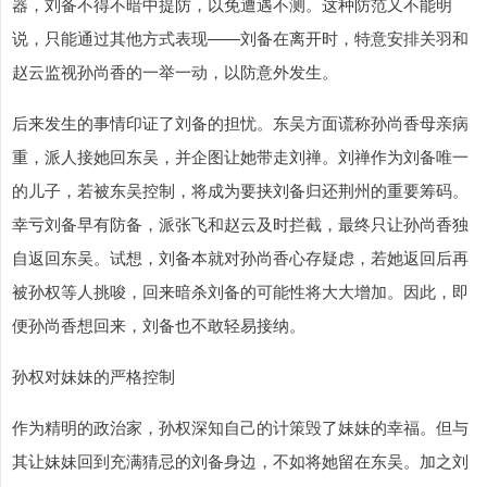
器，刘备不得不暗中提防，以免遭遇不测。这种防范又不能明
说，只能通过其他方式表现——刘备在离开时，特意安排关羽和
赵云监视孙尚香的一举一动，以防意外发生。
后来发生的事情印证了刘备的担忧。东吴方面谎称孙尚香母亲病
重，派人接她回东吴，并企图让她带走刘禅。刘禅作为刘备唯一
的儿子，若被东吴控制，将成为要挟刘备归还荆州的重要筹码。
幸亏刘备早有防备，派张飞和赵云及时拦截，最终只让孙尚香独
自返回东吴。试想，刘备本就对孙尚香心存疑虑，若她返回后再
被孙权等人挑唆，回来暗杀刘备的可能性将大大增加。因此，即
便孙尚香想回来，刘备也不敢轻易接纳。
孙权对妹妹的严格控制
作为精明的政治家，孙权深知自己的计策毁了妹妹的幸福。但与
其让妹妹回到充满猜忌的刘备身边，不如将她留在东吴。加之刘