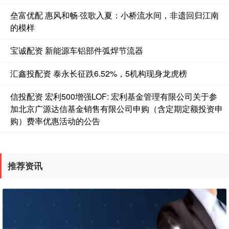
垒富优配 惠风和畅·弦歌入夏：小桥流水间，非遗回归江南
的模样
宝诚配资 新能源车铝部件弧焊节流器
汇鑫投配资 泰永长征跌6.52%，5机构现身龙虎榜
信投配资 宏利500增强LOF: 宏利基金管理有限公司关于参
加北京广源达信基金销售有限公司申购（含定期定额投资申
购）费率优惠活动的公告
推荐资讯