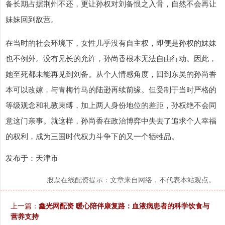
备长期占据荆州不还，更让孙权对刘备恨之入骨，自然不会再让
妹妹回到敌营。
在当时的社会环境下，女性几乎没有自主权，即便是孙权的妹妹
也不例外。没有兄长的允许，孙尚香根本无法自由行动。因此，
她至死都未能再见到刘备。从个人情感角度，回到东吴的孙尚香
本可以改嫁，与青梅竹马的陆逊再续前缘。但受制于当时严格的
等级观念和礼教束缚，加上两人身份地位的差距，孙权绝不会同
意这门亲事。就这样，孙尚香在政治博弈中失去了追求个人幸福
的权利，成为三国时代权力斗争下的又一个牺牲品。
发布于：天津市
股票在线配资提示：文章来自网络，不代表本站观点。
上一篇：
鑫光网配资 暖心陪伴康复路：血液病患者的科学饮食与
营养支持