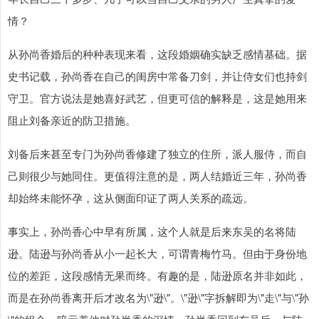
情？
从孙尚香婚后的种种表现来看，这段婚姻确实缺乏感情基础。据
史书记载，孙尚香在自己的闺房中常备刀剑，并让侍女们也持剑
守卫。官方说法是她喜好武艺，但更可信的解释是，这是她用来
阻止刘备亲近的防卫措施。
刘备后来甚至专门为孙尚香修建了独立的住所，派人服侍，而自
己则很少与她同住。更值得注意的是，两人结婚近三年，孙尚香
却始终未能怀孕，这从侧面印证了两人关系的疏远。
事实上，孙尚香心中早有所属，这个人就是后来东吴的名将陆
逊。陆逊与孙尚香从小一起长大，可谓青梅竹马。但由于身份地
位的差距，这段感情无果而终。有趣的是，陆逊原名并非如此，
而是在孙尚香离开后才改名为\"逊\"。\"逊\"字拆解即为\"走\"与\"孙