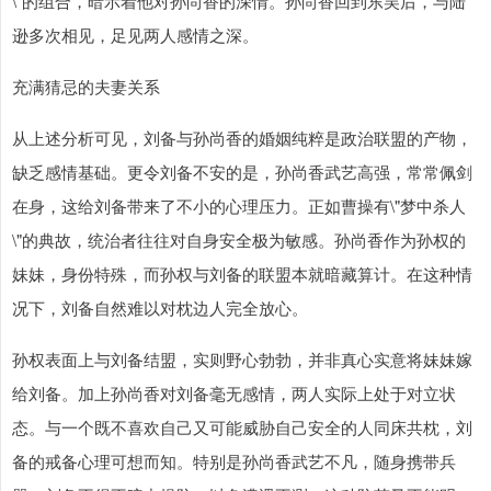
\"的组合，暗示着他对孙尚香的深情。孙尚香回到东吴后，与陆
逊多次相见，足见两人感情之深。
充满猜忌的夫妻关系
从上述分析可见，刘备与孙尚香的婚姻纯粹是政治联盟的产物，
缺乏感情基础。更令刘备不安的是，孙尚香武艺高强，常常佩剑
在身，这给刘备带来了不小的心理压力。正如曹操有\"梦中杀人
\"的典故，统治者往往对自身安全极为敏感。孙尚香作为孙权的
妹妹，身份特殊，而孙权与刘备的联盟本就暗藏算计。在这种情
况下，刘备自然难以对枕边人完全放心。
孙权表面上与刘备结盟，实则野心勃勃，并非真心实意将妹妹嫁
给刘备。加上孙尚香对刘备毫无感情，两人实际上处于对立状
态。与一个既不喜欢自己又可能威胁自己安全的人同床共枕，刘
备的戒备心理可想而知。特别是孙尚香武艺不凡，随身携带兵