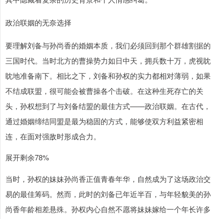
政治联姻的无奈选择
要理解刘备与孙尚香的婚姻本质，我们必须回到那个群雄割据的
三国时代。当时北方的曹操势力如日中天，拥兵数十万，虎视眈
眈地准备南下。相比之下，刘备和孙权的实力都相对薄弱，如果
不结成联盟，很可能会被曹操各个击破。在这种生死存亡的关
头，孙权想到了与刘备结盟的最佳方式——政治联姻。在古代，
通过婚姻缔结同盟是最为稳固的方式，能够使双方利益紧密相
连，在面对强敌时形成合力。
展开剩余78%
当时，孙权的妹妹孙尚香正值青春年华，自然成为了这场政治交
易的最佳筹码。然而，此时的刘备已年近半百，与年轻貌美的孙
尚香年龄相差悬殊。孙权内心自然不愿将妹妹嫁给一个年长许多