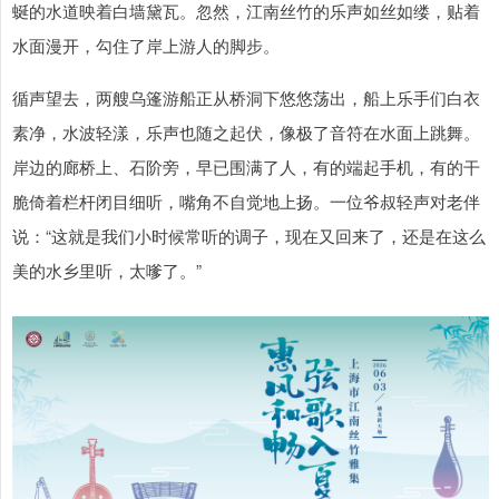
蜒的水道映着白墙黛瓦。忽然，江南丝竹的乐声如丝如缕，贴着
水面漫开，勾住了岸上游人的脚步。
循声望去，两艘乌篷游船正从桥洞下悠悠荡出，船上乐手们白衣
素净，水波轻漾，乐声也随之起伏，像极了音符在水面上跳舞。
岸边的廊桥上、石阶旁，早已围满了人，有的端起手机，有的干
脆倚着栏杆闭目细听，嘴角不自觉地上扬。一位爷叔轻声对老伴
说：“这就是我们小时候常听的调子，现在又回来了，还是在这么
美的水乡里听，太嗲了。”