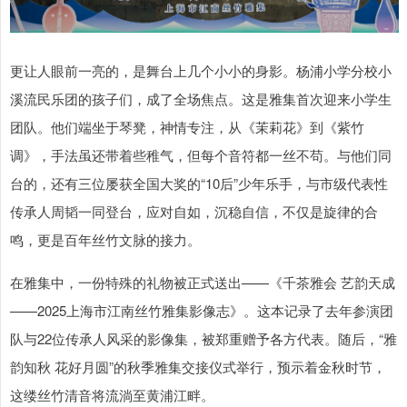
更让人眼前一亮的，是舞台上几个小小的身影。杨浦小学分校小
溪流民乐团的孩子们，成了全场焦点。这是雅集首次迎来小学生
团队。他们端坐于琴凳，神情专注，从《茉莉花》到《紫竹
调》，手法虽还带着些稚气，但每个音符都一丝不苟。与他们同
台的，还有三位屡获全国大奖的“10后”少年乐手，与市级代表性
传承人周韬一同登台，应对自如，沉稳自信，不仅是旋律的合
鸣，更是百年丝竹文脉的接力。
在雅集中，一份特殊的礼物被正式送出——《千茶雅会 艺韵天成
——2025上海市江南丝竹雅集影像志》。这本记录了去年参演团
队与22位传承人风采的影像集，被郑重赠予各方代表。随后，“雅
韵知秋 花好月圆”的秋季雅集交接仪式举行，预示着金秋时节，
这缕丝竹清音将流淌至黄浦江畔。