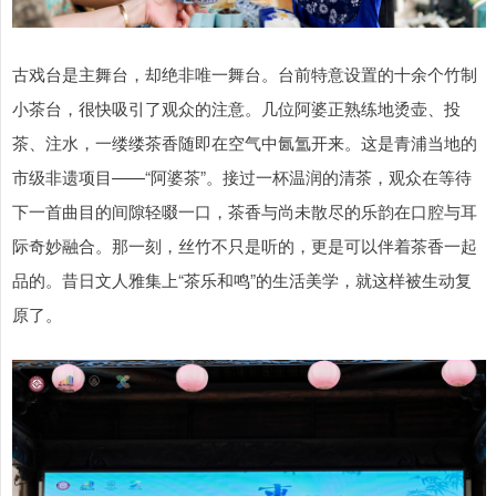
古戏台是主舞台，却绝非唯一舞台。台前特意设置的十余个竹制
小茶台，很快吸引了观众的注意。几位阿婆正熟练地烫壶、投
茶、注水，一缕缕茶香随即在空气中氤氲开来。这是青浦当地的
市级非遗项目——“阿婆茶”。接过一杯温润的清茶，观众在等待
下一首曲目的间隙轻啜一口，茶香与尚未散尽的乐韵在口腔与耳
际奇妙融合。那一刻，丝竹不只是听的，更是可以伴着茶香一起
品的。昔日文人雅集上“茶乐和鸣”的生活美学，就这样被生动复
原了。