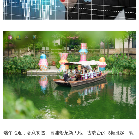
端午临近，暑意初透。青浦蟠龙新天地，古戏台的飞檐挑起，蜿