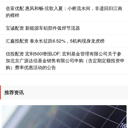
垒富优配 惠风和畅·弦歌入夏：小桥流水间，非遗回归江南
的模样
宝诚配资 新能源车铝部件弧焊节流器
汇鑫投配资 泰永长征跌6.52%，5机构现身龙虎榜
信投配资 宏利500增强LOF: 宏利基金管理有限公司关于参
加北京广源达信基金销售有限公司申购（含定期定额投资申
购）费率优惠活动的公告
推荐资讯