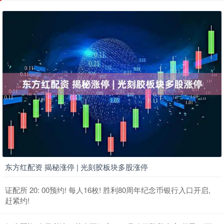
东方红配资 揭秘涨停 | 光刻胶板块多股涨停
证配所 20: 00预约! 每人16枚! 胜利80周年纪念币银行入口开启,
赶紧约!