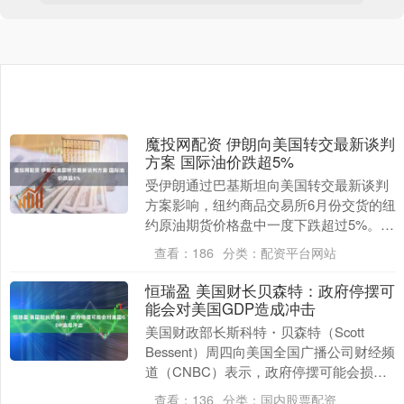
魔投网配资 伊朗向美国转交最新谈判
方案 国际油价跌超5%
受伊朗通过巴基斯坦向美国转交最新谈判
方案影响，纽约商品交易所6月份交货的纽
约原油期货价格盘中一度下跌超过5%。
此前消息 巴基斯坦官员称伊朗递交的最新
查看：
186
分类：
配资平台网站
谈判方案已....
恒瑞盈 美国财长贝森特：政府停摆可
能会对美国GDP造成冲击
美国财政部长斯科特・贝森特（Scott
Bessent）周四向美国全国广播公司财经频
道（CNBC）表示，政府停摆可能会损害
美国经济增长。 这位内阁官员是在政府
查看：
136
分类：
国内股票配资