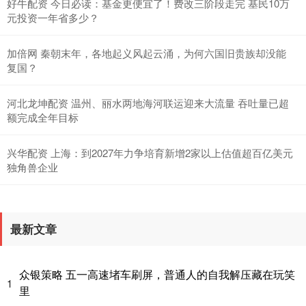
好牛配资 今日必读：基金更便宜了！费改三阶段走完 基民10万
元投资一年省多少？
加倍网 秦朝末年，各地起义风起云涌，为何六国旧贵族却没能
复国？
河北龙坤配资 温州、丽水两地海河联运迎来大流量 吞吐量已超
额完成全年目标
兴华配资 上海：到2027年力争培育新增2家以上估值超百亿美元
独角兽企业
最新文章
众银策略 五一高速堵车刷屏，普通人的自我解压藏在玩笑
1
里