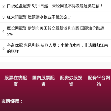
口袋超盘配资 5月1日起，未经同意不得发送这类短信！
2
红太阳配资 屋顶漏水物业不管怎么办
3
魔投网配资 伊朗向美国转交最新谈判方案 国际油价跌超
4
5%
垒富优配 惠风和畅·弦歌入夏：小桥流水间，非遗回归江南
5
的模样
股票在线配
国内股票配
配资炒股投
配资平台网
资
资
资
站
友情链接：