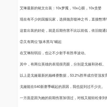
艾琳最新的铭文出装：10x梦魇，10x心眼，10x贪婪
现在有不少的国服玩家，选择抛弃噬神之书，直接憋博
这套出装的好处，就是后期伤害不比以前低，依旧能通
②又有两位“版本黑马”崛起
在艾琳削弱后，也让不少射手有胜率波动。
其中，有两位英雄的表现很亮眼，分别是戈娅和孙权。
以上是戈娅最新的巅峰赛数据，53.2%胜率成功登顶发育
戈娅能在S40新赛季崛起的原因，我也提到过不少次。
一方面是因为她的前期伤害加强过，对线又能轻松拿到线