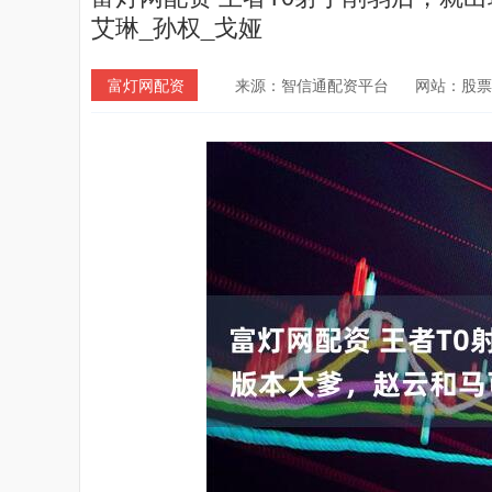
艾琳_孙权_戈娅
富灯网配资
来源：智信通配资平台
网站：股票