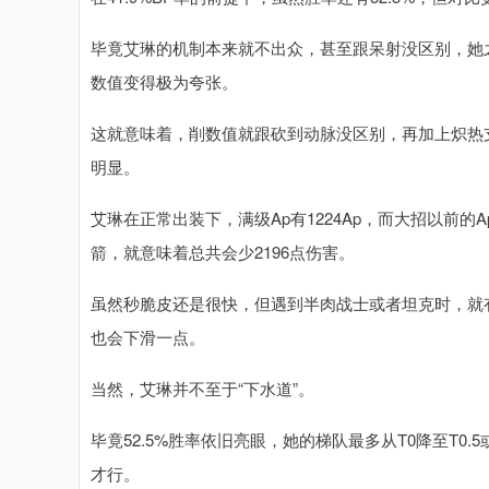
毕竟艾琳的机制本来就不出众，甚至跟呆射没区别，她
数值变得极为夸张。
这就意味着，削数值就跟砍到动脉没区别，再加上炽热支
明显。
艾琳在正常出装下，满级Ap有1224Ap，而大招以前的A
箭，就意味着总共会少2196点伤害。
虽然秒脆皮还是很快，但遇到半肉战士或者坦克时，就
也会下滑一点。
当然，艾琳并不至于“下水道”。
毕竟52.5%胜率依旧亮眼，她的梯队最多从T0降至T0
才行。