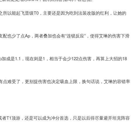
之所以能起飞晋级T0，主要还是因为吃到法装改版的红利，让她的
配也少了点Ap，两者叠加也会有“连锁反应”，使得艾琳的伤害下滑
p加成是1.1，现在则是1，相当于会少122点伤害，再算上大招的18
有点难受了，更别提伤害也决定吸血上限，换句话说，艾琳的容错率
.5或者T1顶游，还是可以成为冲分首选，只是以后得尽量避开坦克阵容