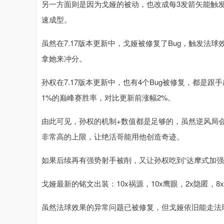
另一方面则是因为戈娅的被动，也改成每3发箭矢能触
速成型。
虽然在7.17版本更新中，戈娅被修复了Bug，触发
拿她来冲分。
孙权在7.17版本更新中，也有4个Bug被修复，都是
1%的巅峰赛胜率，对比更新前涨幅2%。
由此可见，孙权的机制+数值都是足够的，虽然逆风局
非常高的上限，让绝活哥能用他创造奇迹。
如果后续再有强势射手被削，又让孙权吃到“达摩式加强
戈娅最新的铭文出装：10x祸源，10x鹰眼，2x隐匿，8
虽然法球效果的异常问题已被修复，但戈娅依旧能走法