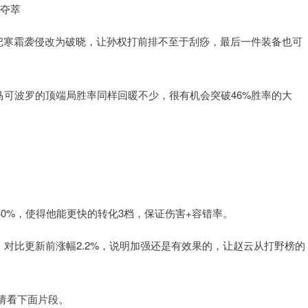
x夺萃
议把寒霜袭侵改为破晓，让孙权打前排不至于刮痧，最后一件装备也可
马可波罗的顶端局胜率同样回暖不少，很有机会突破46%胜率的大
为40%，使得他能更快的转化3档，保证伤害+容错率。
，对比更新前涨幅2.2%，说明加强还是有效果的，让赵云从打野榜的
请看下面片段。