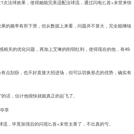
发1次法球效果，使得她能完美适配法球流，通过闪电匕首+末世来快
法球效果的频率有所下滑，但从数据上来看，问题并不算大，完全能继续
跟手感相关的优化问题，再加上艾琳的削弱红利，使得现在的他，有49.
会有点刮痧，也不好直接大招进场，但可以切换形态的优势，确实有
”的话，估计他很快就能真正的起飞了。
x夺萃
球流，毕竟加强后的闪现匕首+末世太香了，不出真的亏。