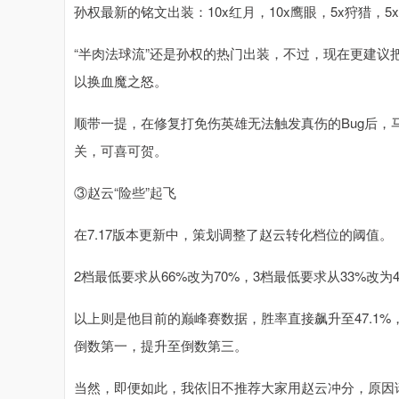
孙权最新的铭文出装：10x红月，10x鹰眼，5x狩猎，5
“半肉法球流”还是孙权的热门出装，不过，现在更建
以换血魔之怒。
顺带一提，在修复打免伤英雄无法触发真伤的Bug后，
关，可喜可贺。
③赵云“险些”起飞
在7.17版本更新中，策划调整了赵云转化档位的阈值。
2档最低要求从66%改为70%，3档最低要求从33%改
以上则是他目前的巅峰赛数据，胜率直接飙升至47.1%
倒数第一，提升至倒数第三。
当然，即便如此，我依旧不推荐大家用赵云冲分，原因