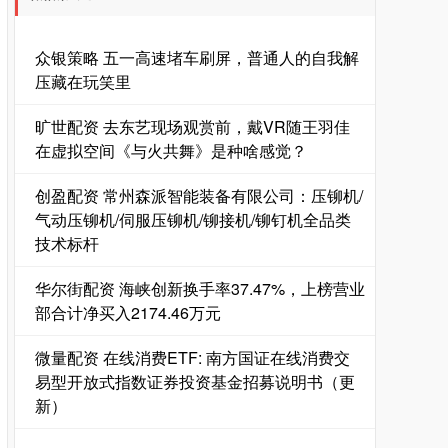
众银策略 五一高速堵车刷屏，普通人的自我解
压藏在玩笑里
旷世配资 去东艺现场观赏前，戴VR随王羽佳
在虚拟空间《与火共舞》是种啥感觉？
创盈配资 常州森派智能装备有限公司：压铆机/
气动压铆机/伺服压铆机/铆接机/铆钉机全品类
技术标杆
华尔街配资 海峡创新换手率37.47%，上榜营业
部合计净买入2174.46万元
微量配资 在线消费ETF: 南方国证在线消费交
易型开放式指数证券投资基金招募说明书（更
新）