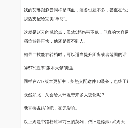
我的艾琳跟赵云同样是满血，装备也差不多，甚至在他
炽热支配给完美“单防”。
这就是赵云的尴尬点，虽然3档伤害不低，但真的太容易
档位转得再快，他还是摸不到人。
如果二技能在转档时，可以适当提升距离或者范围的话
④57%胜率“版本大爹”诞生
同样在7.17版本更新中，炽热支配这件T0装备，也终于
既然如此，又会给大环境带来多大变化呢？
我直接说结论吧，毫无影响。
以上则是中路榜胜率前三的英雄，依旧是嫦娥+武则天+