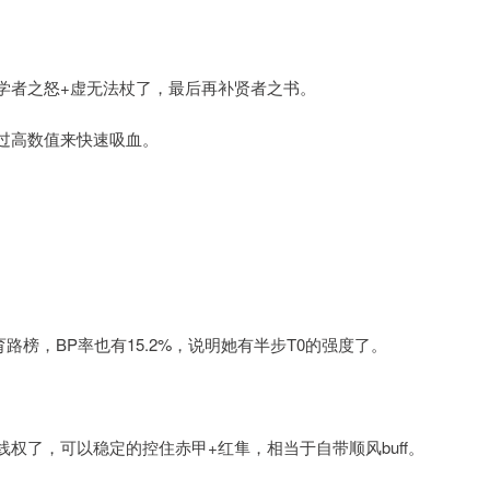
学者之怒+虚无法杖了，最后再补贤者之书。
过高数值来快速吸血。
路榜，BP率也有15.2%，说明她有半步T0的强度了。
权了，可以稳定的控住赤甲+红隼，相当于自带顺风buff。