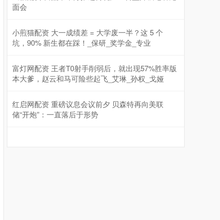
面会
小煎猫配资 大一成绩差 = 大学废一半？这 5 个
坑，90% 新生都在踩！_保研_奖学金_专业
富灯网配资 王者T0射手削弱后，就出现57%胜率版
本大爹，赵云和马可险些起飞_艾琳_孙权_戈娅
红启网配资 重磅议息会议前夕 贝森特再向美联
储“开炮”：一直落后于形势