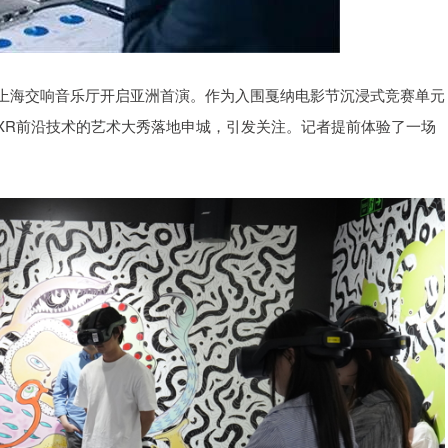
上海交响音乐厅开启亚洲首演。作为入围戛纳电影节沉浸式竞赛单元
XR前沿技术的艺术大秀落地申城，引发关注。记者提前体验了一场