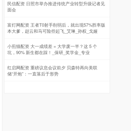
民信配资 日照市举办推进传统产业转型升级记者见
面会
富灯网配资 王者T0射手削弱后，就出现57%胜率版
本大爹，赵云和马可险些起飞_艾琳_孙权_戈娅
小煎猫配资 大一成绩差 = 大学废一半？这 5 个
坑，90% 新生都在踩！_保研_奖学金_专业
红启网配资 重磅议息会议前夕 贝森特再向美联
储“开炮”：一直落后于形势