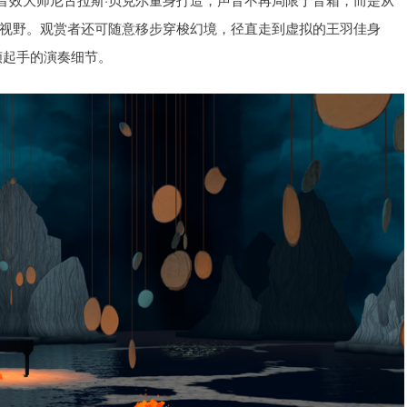
满视野。观赏者还可随意移步穿梭幻境，径直走到虚拟的王羽佳身
帧起手的演奏细节。