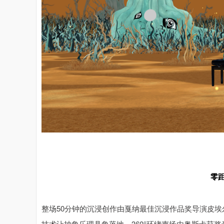
零
整场50分钟的沉浸创作由戛纳最佳沉浸作品奖导演皮埃
技术让抽象乐理具象落地。360°环绕声场由奥斯卡获