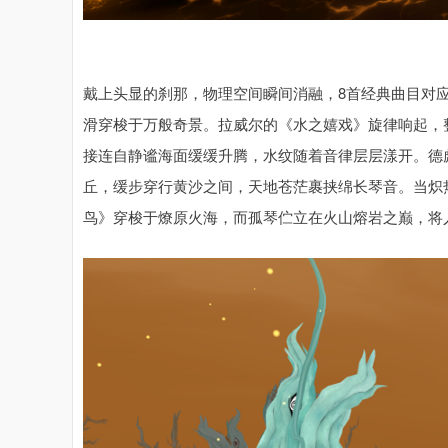
戴上头显的刹那，物理空间瞬间消融，8首经典曲目对
滑穿梭于万般奇景。拉威尔的《水之嬉戏》旋律响起，
接连自静谧海面缓缓升腾，水纹随着音律层层漾开。德
丘，缓步穿行黄沙之间，天地苍茫裹挟绵长琴音。当炽
鸟》穿梭于燎原火海，而孤琴伫立在火山熔岩之巅，将