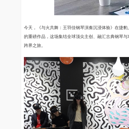
今天，《与火共舞：王羽佳钢琴演奏沉浸体验》在捷豹
的重磅作品，这场集结全球顶尖主创、融汇古典钢琴与
跨界之旅。