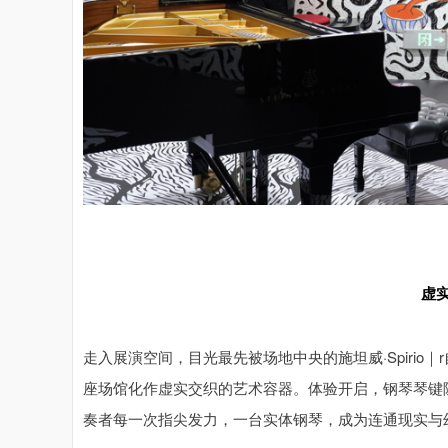
虚
走入展演空间，目光最先被场地中央的施坦威·Spiri
座场馆化作虚实交织的艺术容器。体验开启，钢琴琴键
奏者每一次指尖发力，一台实体钢琴，成为连通现实与