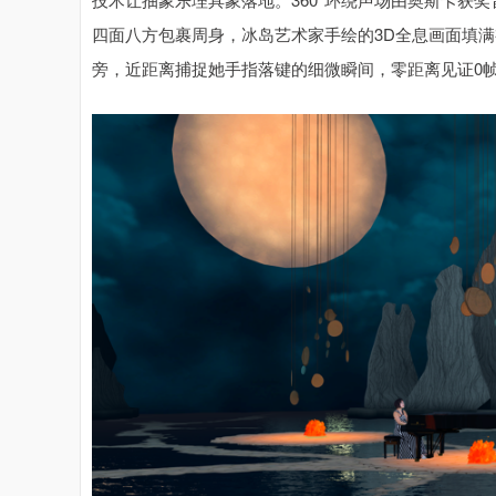
四面八方包裹周身，冰岛艺术家手绘的3D全息画面填
旁，近距离捕捉她手指落键的细微瞬间，零距离见证0