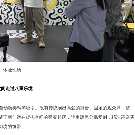
体验现场
实间走过八重乐境
o｜r自动演奏钢琴吸引。没有传统演出高耸的舞台、固定的观众席，整
随王羽佳远在虚拟空间的弹奏起落，轻重缓急分毫复刻，精准还原演
幻境的纽带。