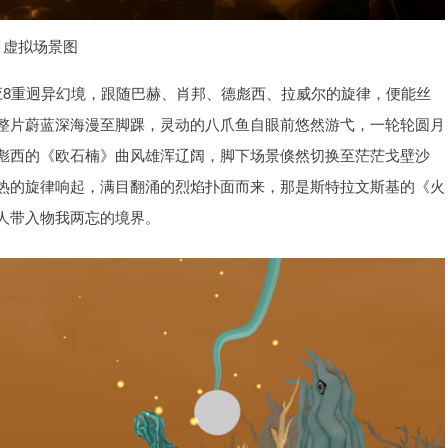
虚拟场景图
应8重迥异幻境，跟随巴赫、肖邦、德彪西、拉威尔的旋律，便能丝
整片蔚蓝深海漫至脚踝，灵动的八爪鱼自眼前悠然游弋，一轮轮圆月
彪西的《欧石楠》曲风雄浑辽阔，脚下场景倏然切换至茫茫戈壁沙
热的旋律响起，满目翻涌的烈焰扑面而来，那是斯特拉文斯基的《火
人带入物我两忘的境界。