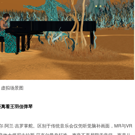
虚拟场景图
距离看王羽佳弹琴
尔·阿兰·吉罗掌舵。区别于传统音乐会仅凭听觉脑补画面，MR与VR
奖音效大师尼古拉斯·贝克尔量身打造，声音不再局限于音箱，而是从