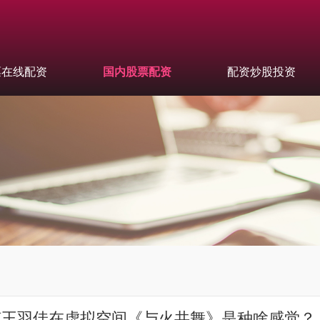
票在线配资
国内股票配资
配资炒股投资
随王羽佳在虚拟空间《与火共舞》是种啥感觉？