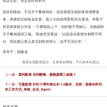
得这么好，肯定是吃得科学。”
现在的陈姐，不仅月子餐做得好，还会根据宝妈的体质调整菜
单：体寒的宝妈多放生姜，易上火的就用梨和百合煲汤。有客户
特意跟家政公司说：“只要陈姐上户，别的都不用操心，光她做的
月子餐就值回工钱。”陈姐常笑着说：“以前连自家闺女都喂不明
白，现在能让那么多宝妈吃得舒心，这手艺没白学。”
发布于：福建省
股票在线配资提示：文章来自网络，不代表本站观点。
上一篇：
策利配资 吉利醇氢，新能源第三条路？
下一篇：
可盈配资 钉钉十周年推出AI 1.0版本，无招：迎接AI时代
的工作方式_表格_企业_Agent
相关文章