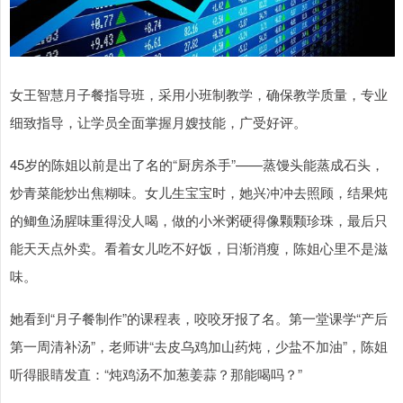
女王智慧月子餐指导班，采用小班制教学，确保教学质量，专业
细致指导，让学员全面掌握月嫂技能，广受好评。
45岁的陈姐以前是出了名的“厨房杀手”——蒸馒头能蒸成石头，
炒青菜能炒出焦糊味。女儿生宝宝时，她兴冲冲去照顾，结果炖
的鲫鱼汤腥味重得没人喝，做的小米粥硬得像颗颗珍珠，最后只
能天天点外卖。看着女儿吃不好饭，日渐消瘦，陈姐心里不是滋
味。
她看到“月子餐制作”的课程表，咬咬牙报了名。第一堂课学“产后
第一周清补汤”，老师讲“去皮乌鸡加山药炖，少盐不加油”，陈姐
听得眼睛发直：“炖鸡汤不加葱姜蒜？那能喝吗？”