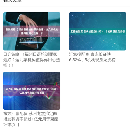
日升策略 《福州日语培训哪家
汇鑫投配资 泰永长征跌
最好？这几家机构值得你用心选
6.52%，5机构现身龙虎榜
择！》
东方汇赢配资 苏州龙杰拟定向
增发募资不超过1亿元用于聚酯
纤维项目