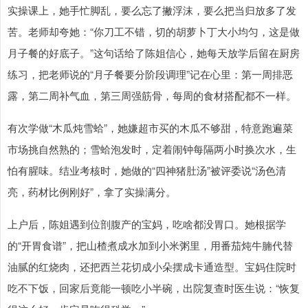
实操课上，她手忙脚乱，要么忘了撇浮沫，要么把当归放多了发
苦。老师却夸她：“你刀工不错，切的胡萝卜丁大小均匀，这是做
月子餐的好底子。”这句话给了陈姐信心，她每天放学后留在厨房
练习，把老师说的“月子餐要分阶段调理”记在心里：第一周排恶
露，第二周补气血，第三周强筋骨，每周的食材搭配都不一样。
有次学做“木瓜炖雪蛤”，她嫌超市买的木瓜不够甜，特意跑遍菜
市场挑自然熟的；雪蛤泡发时，定着闹钟每隔两小时换次水，生
怕有腥味。结业考核时，她做的“四神猪肚汤”被评委说“汤色清
亮，药材比例刚好”，拿了实操满分。
上户后，陈姐遇到位剖腹产的宝妈，吃啥都没胃口。她根据学
的“开胃食谱”，把山楂煮成水加到小米粥里，用番茄炖牛腩代替
油腻的红烧肉，还把西兰花切成小朵摆成卡通造型。宝妈住院时
吃不下饭，回家后竟能一顿吃小半碗，出院复查时医生说：“恢复