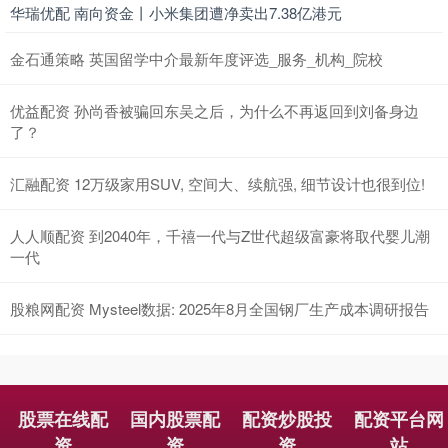
华瑞优配 南向资金丨小米集团遭净卖出7.38亿港元
金石通策略 英国留学中介最新年度评选_服务_机构_院校
优益配资 孙尚香被骗回东吴之后，为什么不再返回到刘备身边
了？
汇融配资 12万级家用SUV, 空间大、续航强, 细节设计也很到位!
人人顺配资 到2040年，千禧一代与Z世代超级富豪将取代婴儿潮
一代
股粮网配资 Mysteel数据: 2025年8月全国钢厂生产成本调研报告
股票在线配
国内股票配
配资炒股投
配资平台网
资
资
资
站