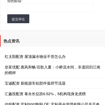
你的邮箱
*
提交评论
热点资讯
红太阳配资 屋顶漏水物业不管怎么办
垒富优配 惠风和畅·弦歌入夏：小桥流水间，非遗回归江南
的模样
宝诚配资 新能源车铝部件弧焊节流器
汇鑫投配资 泰永长征跌6.52%，5机构现身龙虎榜
信投配资 宏利500增强LOF: 宏利基金管理有限公司关于参