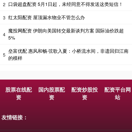
口袋超盘配资 5月1日起，未经同意不得发送这类短信！
2
红太阳配资 屋顶漏水物业不管怎么办
3
魔投网配资 伊朗向美国转交最新谈判方案 国际油价跌超
4
5%
垒富优配 惠风和畅·弦歌入夏：小桥流水间，非遗回归江南
5
的模样
股票在线配
国内股票配
配资炒股投
配资平台网
资
资
资
站
友情链接：