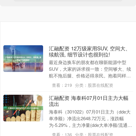
汇融配资 12万级家用SUV, 空间大、
续航强, 细节设计也很到位!
最近身边换车的朋友都在聊新能源中型
SUV，大家的诉求很一致：空间够大、续
航不拖后腿、价格还得亲民。抱着同样的
想法，我去试驾了 26 款零跑 C10，这款
查看：
219
分类：
股票在线配资
车指导....
汇融配资 海泰科07月01日主力大幅
流出
海泰科（301022）07月01日主力（dde大
单净额）净流出2648.72万元，涨跌幅
为-5.29%，主力净量(dde大单净额/流通
股)为-1.43%，两市排....
查看：
136
分类：
股票在线配资