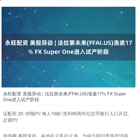
永旺配资 美股异动 | 法拉第未来(FFAI.US)涨逾17% FX Super
One进入试产阶段
证配所 20: 00预约! 每人16枚! 胜利80周年纪念币银行入口开启,
赶紧约!
加倍网 秦朝末年，各地起义风起云涌，为何六国旧贵族却没能