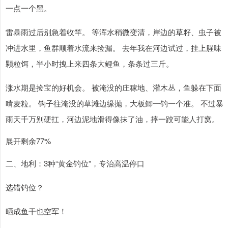
一点一个黑。
雷暴雨过后别急着收竿。 等浑水稍微变清，岸边的草籽、虫子被
冲进水里，鱼群顺着水流来捡漏。 去年我在河边试过，挂上腥味
颗粒饵，半小时拽上来四条大鲤鱼，条条过三斤。
涨水期是捡宝的好机会。 被淹没的庄稼地、灌木丛，鱼躲在下面
啃麦粒。 钩子往淹没的草滩边缘抛，大板鲫一钓一个准。 不过暴
雨天千万别硬扛，河边泥地滑得像抹了油，摔一跤可能人打窝。
展开剩余77%
二、地利：3种“黄金钓位”，专治高温停口
选错钓位？
晒成鱼干也空军！