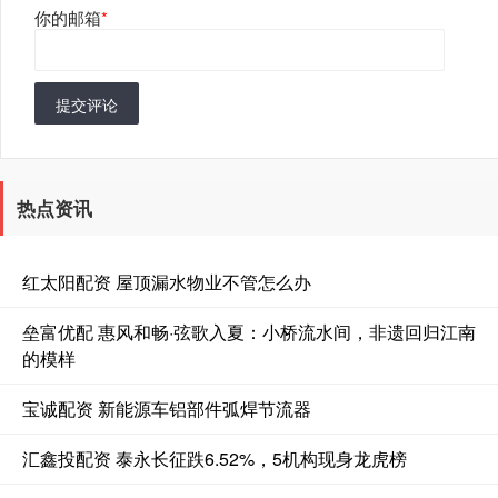
你的邮箱
*
提交评论
热点资讯
红太阳配资 屋顶漏水物业不管怎么办
垒富优配 惠风和畅·弦歌入夏：小桥流水间，非遗回归江南
的模样
宝诚配资 新能源车铝部件弧焊节流器
汇鑫投配资 泰永长征跌6.52%，5机构现身龙虎榜