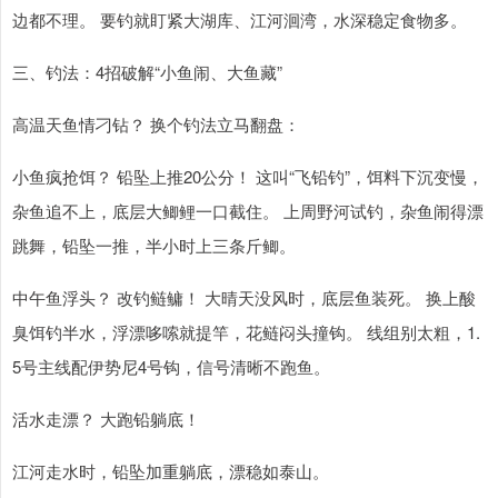
边都不理。 要钓就盯紧大湖库、江河洄湾，水深稳定食物多。
三、钓法：4招破解“小鱼闹、大鱼藏”
高温天鱼情刁钻？ 换个钓法立马翻盘：
小鱼疯抢饵？ 铅坠上推20公分！ 这叫“飞铅钓”，饵料下沉变慢，
杂鱼追不上，底层大鲫鲤一口截住。 上周野河试钓，杂鱼闹得漂
跳舞，铅坠一推，半小时上三条斤鲫。
中午鱼浮头？ 改钓鲢鳙！ 大晴天没风时，底层鱼装死。 换上酸
臭饵钓半水，浮漂哆嗦就提竿，花鲢闷头撞钩。 线组别太粗，1.
5号主线配伊势尼4号钩，信号清晰不跑鱼。
活水走漂？ 大跑铅躺底！
江河走水时，铅坠加重躺底，漂稳如泰山。