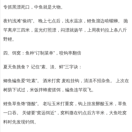
专抓黑漂死口，中鱼就是大物。
夜钓浅滩“偷鸡”。 晚上七点后，浅水温凉，鲤鱼溜边啃螺蛳。 抛
竿离岸三四米，蓝光灯照漂，闷漂就扬竿，上周夜钓拉上条八斤
野鲤。
四、饵窝：鱼种“订制菜单”，咬钩率翻倍
夏天鱼挑食？ 记住“素、淡、鲜”三字诀：
鲫鱼鳊鱼爱“吃素”。 酒米打窝 麦粒挂钩，清淡不招杂鱼。 上次在
树荫下试过，米饭拌蜂蜜搓饵，鳊鱼连竿双飞。
鲤鱼草鱼馋“微酸”。 老坛玉米打重窝，钩上挂发酵酸玉米，草鱼
一口吞。 关键要“窝远饵近”，窝料撒在钓点后方半米，大鱼吃窝
料时先发现钓饵。