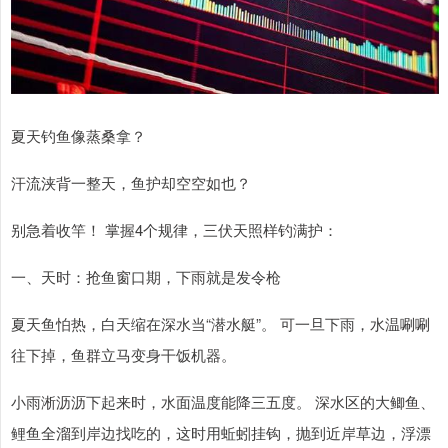
夏天钓鱼像蒸桑拿？
汗流浃背一整天，鱼护却空空如也？
别急着收竿！ 掌握4个规律，三伏天照样钓满护：
一、天时：抢鱼窗口期，下雨就是发令枪
夏天鱼怕热，白天缩在深水当“潜水艇”。 可一旦下雨，水温唰唰
往下掉，鱼群立马变身干饭机器。
小雨淅沥沥下起来时，水面温度能降三五度。 深水区的大鲫鱼、
鲤鱼全溜到岸边找吃的，这时用蚯蚓挂钩，抛到近岸草边，浮漂