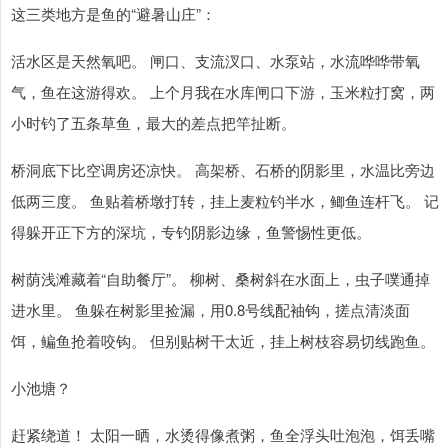
这三类地方是鱼的“避暑山庄”：
活水区是天然氧吧。 闸口、支流汊口、水泵站，水流哗哗带氧
气，鱼在这游得欢。 上个月我在水库闸口下游，玉米粒打窝，两
小时钓了五条草鱼，最大的差点把竿扯断。
桥洞底下比空调房还凉快。 高架桥、石桥的阴影里，水温比旁边
低两三度。 鱼贴着桥墩打转，挂上麦粒钓半水，鲫鱼连杆飞。 记
得躲开正下方的深坑，专钓阴影边缘，鱼警惕性更低。
树荫浅滩藏着“自助餐厅”。 柳树、桑树斜在水面上，虫子噗通掉
进水里。 鱼躲在树影里捡漏，用0.8号线配袖钩，搓点清淡面
饵，鳊鱼抢着咬钩。 但别贴树干太近，挂上树枝容易切线跑鱼。
小池塘？
赶紧绕道！ 太阳一晒，水烫得像煮粥，鱼全浮头吐泡泡，饵丢嘴