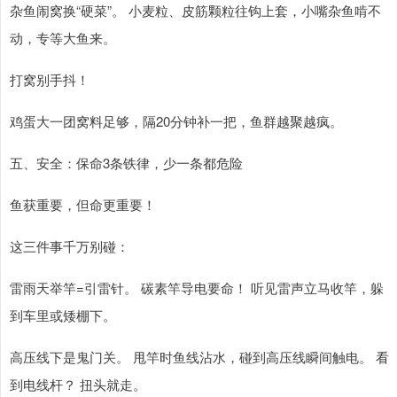
杂鱼闹窝换“硬菜”。 小麦粒、皮筋颗粒往钩上套，小嘴杂鱼啃不
动，专等大鱼来。
打窝别手抖！
鸡蛋大一团窝料足够，隔20分钟补一把，鱼群越聚越疯。
五、安全：保命3条铁律，少一条都危险
鱼获重要，但命更重要！
这三件事千万别碰：
雷雨天举竿=引雷针。 碳素竿导电要命！ 听见雷声立马收竿，躲
到车里或矮棚下。
高压线下是鬼门关。 甩竿时鱼线沾水，碰到高压线瞬间触电。 看
到电线杆？ 扭头就走。