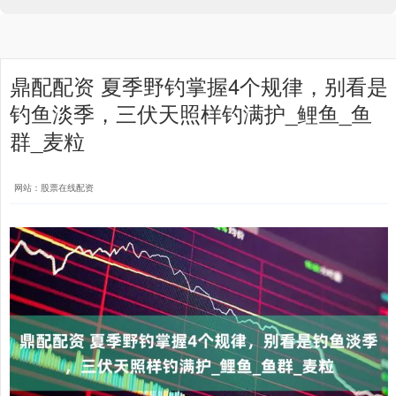
鼎配配资 夏季野钓掌握4个规律，别看是
钓鱼淡季，三伏天照样钓满护_鲤鱼_鱼
群_麦粒
网站：股票在线配资