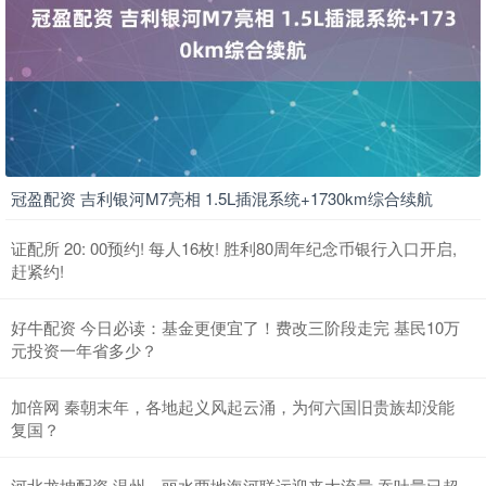
冠盈配资 吉利银河M7亮相 1.5L插混系统+1730km综合续航
证配所 20: 00预约! 每人16枚! 胜利80周年纪念币银行入口开启,
赶紧约!
好牛配资 今日必读：基金更便宜了！费改三阶段走完 基民10万
元投资一年省多少？
加倍网 秦朝末年，各地起义风起云涌，为何六国旧贵族却没能
复国？
河北龙坤配资 温州、丽水两地海河联运迎来大流量 吞吐量已超