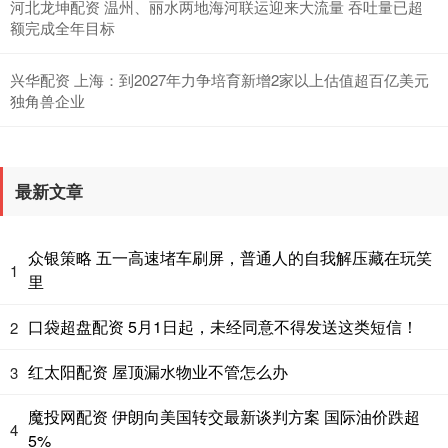
河北龙坤配资 温州、丽水两地海河联运迎来大流量 吞吐量已超
额完成全年目标
兴华配资 上海：到2027年力争培育新增2家以上估值超百亿美元
独角兽企业
最新文章
众银策略 五一高速堵车刷屏，普通人的自我解压藏在玩笑
1
里
口袋超盘配资 5月1日起，未经同意不得发送这类短信！
2
红太阳配资 屋顶漏水物业不管怎么办
3
魔投网配资 伊朗向美国转交最新谈判方案 国际油价跌超
4
5%