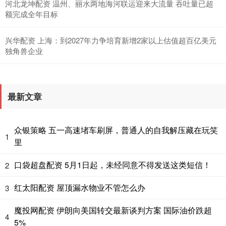
河北龙坤配资 温州、丽水两地海河联运迎来大流量 吞吐量已超
额完成全年目标
兴华配资 上海：到2027年力争培育新增2家以上估值超百亿美元
独角兽企业
最新文章
众银策略 五一高速堵车刷屏，普通人的自我解压藏在玩笑
1
里
口袋超盘配资 5月1日起，未经同意不得发送这类短信！
2
红太阳配资 屋顶漏水物业不管怎么办
3
魔投网配资 伊朗向美国转交最新谈判方案 国际油价跌超
4
5%