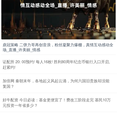
鼎冠策略 二饼力哥再创音浪，粉丝凝聚力爆棚，真情互动感动全
场_直播_许美丽_情感
证配所 20: 00预约! 每人16枚! 胜利80周年纪念币银行入口开启,
赶紧约!
加倍网 秦朝末年，各地起义风起云涌，为何六国旧贵族却没能
复国？
好牛配资 今日必读：基金更便宜了！费改三阶段走完 基民10万
元投资一年省多少？