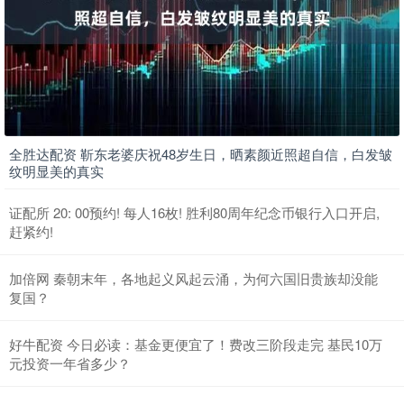
全胜达配资 靳东老婆庆祝48岁生日，晒素颜近照超自信，白发皱
纹明显美的真实
证配所 20: 00预约! 每人16枚! 胜利80周年纪念币银行入口开启,
赶紧约!
加倍网 秦朝末年，各地起义风起云涌，为何六国旧贵族却没能
复国？
好牛配资 今日必读：基金更便宜了！费改三阶段走完 基民10万
元投资一年省多少？