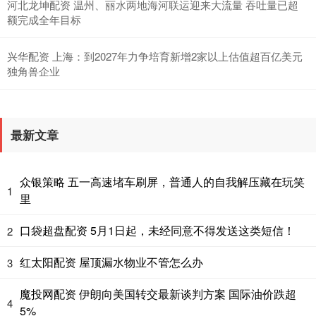
河北龙坤配资 温州、丽水两地海河联运迎来大流量 吞吐量已超
额完成全年目标
兴华配资 上海：到2027年力争培育新增2家以上估值超百亿美元
独角兽企业
最新文章
众银策略 五一高速堵车刷屏，普通人的自我解压藏在玩笑
1
里
口袋超盘配资 5月1日起，未经同意不得发送这类短信！
2
红太阳配资 屋顶漏水物业不管怎么办
3
魔投网配资 伊朗向美国转交最新谈判方案 国际油价跌超
4
5%