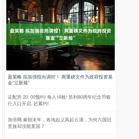
盈策略 拟加强投向调控！ 两重磅文件为政府投资基
金“立新规”
证配所 20: 00预约! 每人16枚! 胜利80周年纪念币银
行入口开启, 赶紧约!
加倍网 秦朝末年，各地起义风起云涌，为何六国旧
贵族却没能复国？