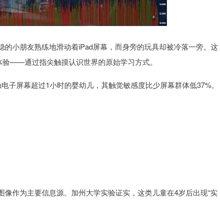
的小朋友熟练地滑动着iPad屏幕，而身旁的玩具却被冷落一旁。这
体验——通过指尖触摸认识世界的原始学习方式。
接触电子屏幕超过1小时的婴幼儿，其触觉敏感度比少屏幕群体低37%。
图像作为主要信息源。加州大学实验证实，这类儿童在4岁后出现“实