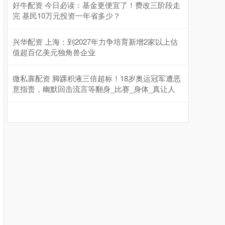
好牛配资 今日必读：基金更便宜了！费改三阶段走
完 基民10万元投资一年省多少？
兴华配资 上海：到2027年力争培育新增2家以上估
值超百亿美元独角兽企业
微私寡配资 脚踝积液三倍超标！18岁奥运冠军遭恶
意指责，幽默回击流言等翻身_比赛_身体_真让人