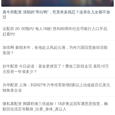
真牛所配资 清朝的“宰白鸭”，究竟有多残忍？连亲生儿女都不放
过
证配所 20: 00预约! 每人16枚! 胜利80周年纪念币银行入口开启,
赶紧约!
加倍网 秦朝末年，各地起义风起云涌，为何六国旧贵族却没能
复国？
好牛配资 今日必读：基金更便宜了！费改三阶段走完 基民10万
元投资一年省多少？
兴华配资 上海：到2027年力争培育新增2家以上估值超百亿美元
独角兽企业
微私寡配资 脚踝积液三倍超标！18岁奥运冠军遭恶意指责，幽
默回击流言等翻身_比赛_身体_真让人