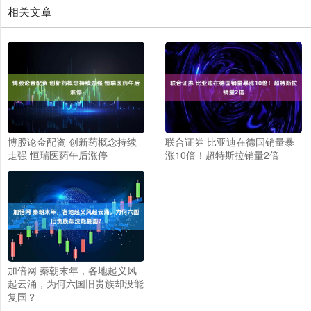
相关文章
博股论金配资 创新药概念持续
联合证券 比亚迪在德国销量暴
走强 恒瑞医药午后涨停
涨10倍！超特斯拉销量2倍
加倍网 秦朝末年，各地起义风
起云涌，为何六国旧贵族却没能
复国？