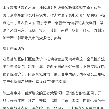
本次赛事从赛道布局、地域辐射到场景体验都实现了全方位升
级，深度释放电竞独特魅力。作为本届全民电竞嘉年华的核心亮
点之一，首次设立的“沿沪宁产业创新带”专属赛道备受瞩目，吸
纳了来自南京、无锡、常州、苏州、南通、扬州、镇江、泰州沿
沪宁产业创新带八市的众多选手参与。
展开剩余58%
这是普陀区依托区位优势，推动电竞全民锦标赛这一全民性交流
平台走出普陀、跳出上海、走向全国的关键一步，不仅实现了电
竞资源沿沪宁方向的跨域流动，更以赛事为媒，为构建长三角电
竞产业协同发展新生态提供了“普陀实践”。
除主赛事外，创新增设的王者荣耀“冠中冠“挑战赛”也正同步开
战，来自江苏、浙江、安徽、福建、广东、海南、四川七省的全
民冠军战队齐聚上海普陀，将于11月2日与上海赛区冠军展开终